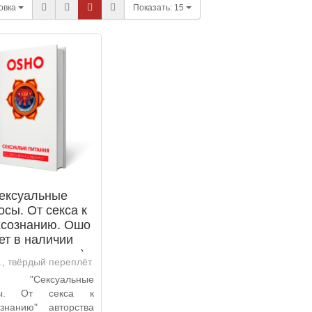
овка
Показать:
15
ексуальные
осы. От секса к
хсознанию. Ошо
нет в наличии
ончился тираж)
., твёрдый переплёт
 "Сексуальные
сы. От секса к
ознанию" авторства