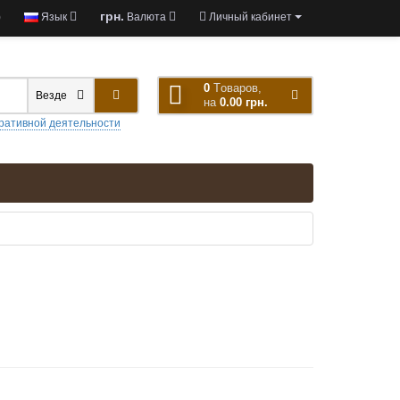
грн.
)
Язык
Валюта
Личный кабинет
0
Tоваров,
Везде
на
0.00 грн.
ративной деятельности