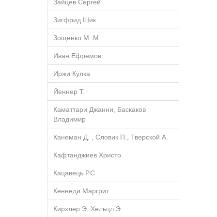
Зайцев Сергей
Зигфрид Шик
Зощенко М. М.
Иван Ефремов
Иржи Кулка
Йеннер Т.
Каматтари Джанни, Баскаков
Владимир
Канеман Д. , Словик П., Тверской А.
Кафтанджиев Христо
Кацавець Р.С.
Кеннеди Маргрит
Кирхлер Э, Хельцл Э.