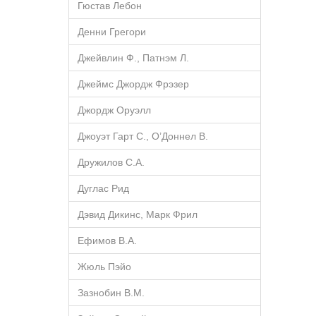
Гюстав Лебон
Денни Грегори
Джейвлин Ф., Патнэм Л.
Джеймс Джордж Фрэзер
Джордж Оруэлл
Джоуэт Гарт С., О’Доннел В.
Дружилов С.А.
Дуглас Рид
Дэвид Дикинс, Марк Фрил
Ефимов В.А.
Жюль Пэйо
Зазнобин В.М.