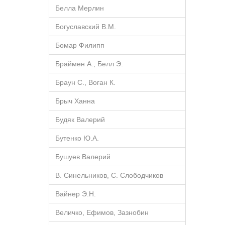
Белла Мерлин
Богуславский В.М.
Бомар Филипп
Браймен А., Белл Э.
Браун С., Воган К.
Брыч Ханна
Будяк Валерий
Бутенко Ю.А.
Бушуев Валерий
В. Синельников, С. Слободчиков
Вайнер Э.Н.
Величко, Ефимов, Зазнобин