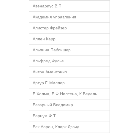
Авенариус В.П.
Академия управления
Алистер Фрейзер
Аллен Карр
Альпина Паблишер
Альфред Фулье
Антон Амантонио
Артур Г. Миллер
Б.Холма, Б.Ф.Нилсена, К.Ведель
Базарный Владимир
Барнум Ф.Т.
Бек Аарон, Кларк Дэвид