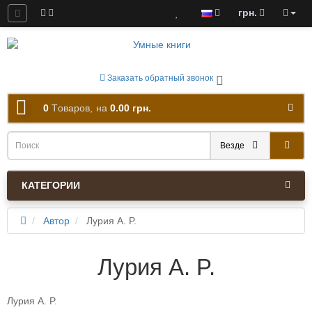
грн.
ны к скачиванию
Заказать обратный звонок
0
Tоваров,
на
0.00 грн.
Везде
КАТЕГОРИИ
Автор
Лурия A. P.
Лурия A. P.
Лурия A. P.