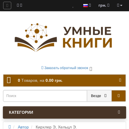
грн.
ны к скачиванию
Заказать обратный звонок
0
Tоваров,
на
0.00 грн.
Везде
КАТЕГОРИИ
Автор
Кирхлер Э, Хельцл Э.