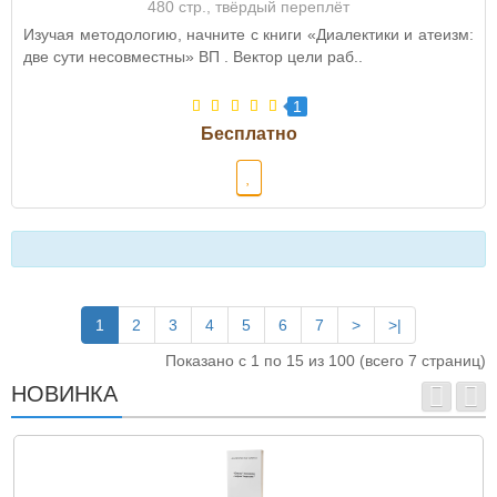
480 стр., твёрдый переплёт
Изучая методологию, начните с книги «Диалектики и атеизм:
две сути несовместны» ВП . Вектор цели раб..
1
1
2
3
4
5
6
7
>
>|
Показано с 1 по 15 из 100 (всего 7 страниц)
НОВИНКА