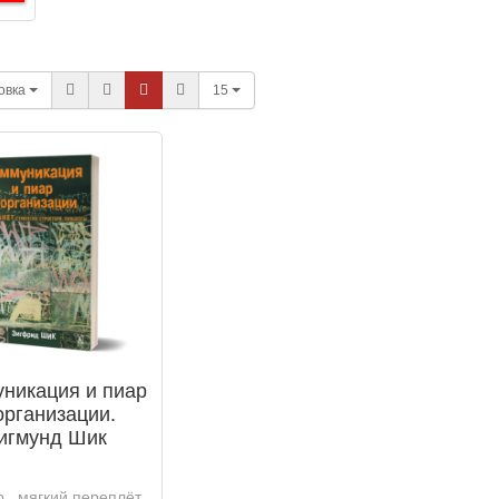
овка
15
никация и пиар
организации.
игмунд Шик
р., мягкий переплёт