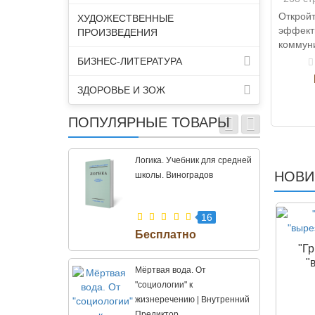
Отк
ХУДОЖЕСТВЕННЫЕ
эффект
ПРОИЗВЕДЕНИЯ
коммун
PR в в
БИЗНЕС-ЛИТЕРАТУРА
Книга '
ЗДОРОВЬЕ И ЗОЖ
ПОПУЛЯРНЫЕ ТОВАРЫ
Логика. Учебник для средней
НОВИ
школы. Виноградов
16
"Г
"
Мёртвая вода. От
"социологии" к
жизнеречению | Внутренний
Предиктор