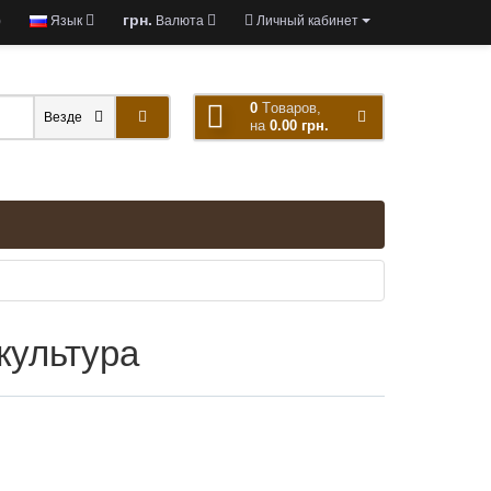
грн.
)
Язык
Валюта
Личный кабинет
0
Tоваров,
Везде
на
0.00 грн.
культура