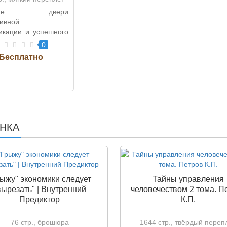
ройте двери
ивной
икации и успешного
ашей организации!
0
Коммуникация и пи..
Психология . Учебник для
НКА
средней школы. 1954 г.
Теплов
0
рыжу" экономики следует
Тайны управления
вырезать" | Внутренний
человечеством 2 тома. П
Предиктор
К.П.
76 стр., брошюра
1644 стр., твёрдый переп