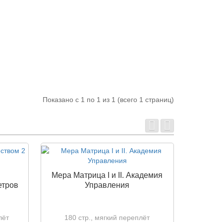
Показано с 1 по 1 из 1 (всего 1 страниц)
Мера Матрица I и II. Академия
Матриц
етров
Управления
Ак
лёт
180 стр., мягкий переплёт
284