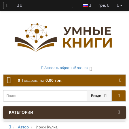
грн.
ны к скачиванию
Заказать обратный звонок
0
Tоваров,
на
0.00 грн.
Везде
КАТЕГОРИИ
Автор
Иржи Кулка