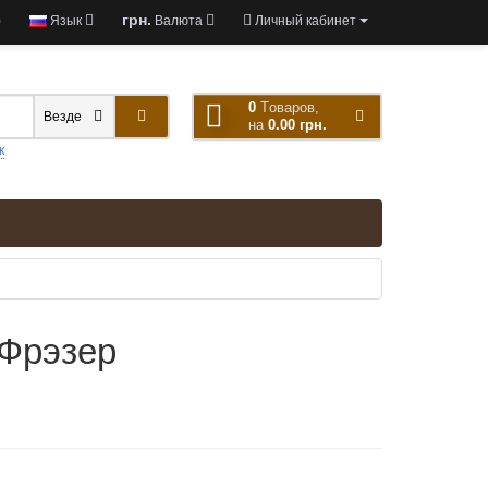
грн.
)
Язык
Валюта
Личный кабинет
0
Tоваров,
Везде
на
0.00 грн.
к
Фрэзер