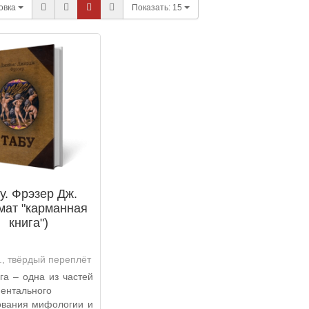
овка
Показать:
15
у. Фрэзер Дж.
мат "карманная
книга")
., твёрдый переплёт
га – одна из частей
ентального
ования мифологии и