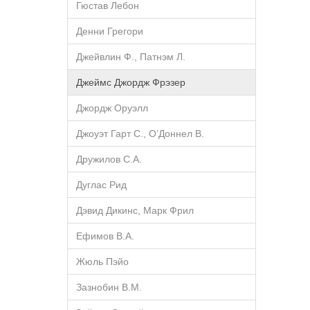
Гюстав Лебон
Денни Грегори
Джейвлин Ф., Патнэм Л.
Джеймс Джордж Фрэзер
Джордж Оруэлл
Джоуэт Гарт С., О’Доннел В.
Дружилов С.А.
Дуглас Рид
Дэвид Дикинс, Марк Фрил
Ефимов В.А.
Жюль Пэйо
Зазнобин В.М.