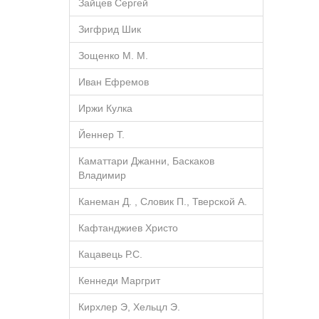
Зайцев Сергей
Зигфрид Шик
Зощенко М. М.
Иван Ефремов
Иржи Кулка
Йеннер Т.
Каматтари Джанни, Баскаков
Владимир
Канеман Д. , Словик П., Тверской А.
Кафтанджиев Христо
Кацавець Р.С.
Кеннеди Маргрит
Кирхлер Э, Хельцл Э.