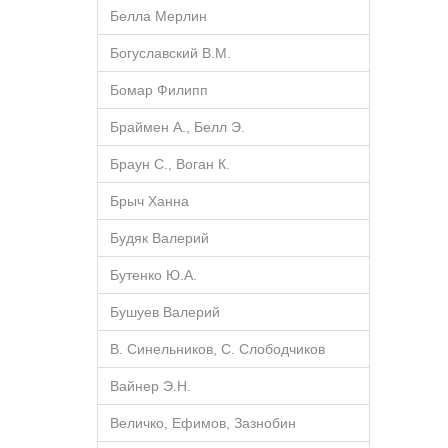
Белла Мерлин
Богуславский В.М.
Бомар Филипп
Браймен А., Белл Э.
Браун С., Воган К.
Брыч Ханна
Будяк Валерий
Бутенко Ю.А.
Бушуев Валерий
В. Синельников, С. Слободчиков
Вайнер Э.Н.
Величко, Ефимов, Зазнобин