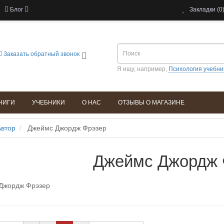
Блог
Закладки (0
Заказать обратный звонок
Я ищу, например,
Психология учебни
НИГИ
УЧЕБНИКИ
О НАС
ОТЗЫВЫ О МАГАЗИНЕ
Автор
Джеймс Джордж Фрэзер
Джеймс Джордж 
Джордж Фрэзер