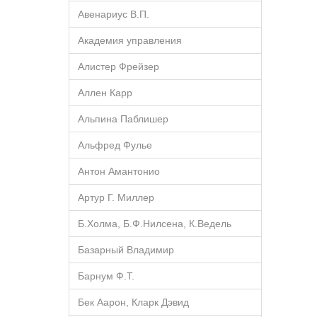
Авенариус В.П.
Академия управления
Алистер Фрейзер
Аллен Карр
Альпина Паблишер
Альфред Фулье
Антон Амантонио
Артур Г. Миллер
Б.Холма, Б.Ф.Нилсена, К.Ведель
Базарный Владимир
Барнум Ф.Т.
Бек Аарон, Кларк Дэвид