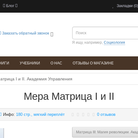
Блог
Закладки (0
Заказать обратный звонок
Я ищу, например,
Социология
НИГИ
УЧЕБНИКИ
О НАС
ОТЗЫВЫ О МАГАЗИНЕ
трица I и II. Академия Управления
Мера Матрица I и II
Инфо:
180 стр., мягкий переплёт
0 отзывов
Матрица III: Магия революции. Ак