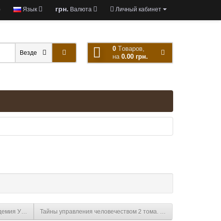
грн.
)
Язык
Валюта
Личный кабинет
0
Tоваров,
Везде
на
0.00 грн.
адемия Управления
Тайны управления человечеством 2 тома. Петров К.П.