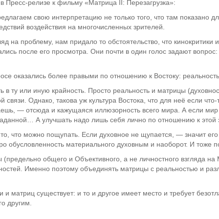
 в Пресс-релизе к фильму «Матрица II: Перезагрузка»:
длагаем свою интерпретацию не только того, что там показано для 
ледствий воздействия на многочисленных зрителей.
ляд на проблему, нам придало то обстоятельство, что кинокритики и
лись после его просмотра. Они почти в один голос задают вопрос:
осе оказались более правыми по отношению к Востоку: реальность
 в ту или иную крайность. Просто реальность и матрицы (духовно
 связи. Однако, такова уж культура Востока, что для неё если что
аешь, — отсюда и кажущаяся иллюзорность всего мира. А если мир
 заданной… А улучшать надо лишь себя лично по отношению к этой 
то, что можно пощупать. Если духовное не щупается, — значит его
ро обусловленность материального духовным и наоборот. И тоже п
 (предельно общего и Объективного, а не личностного взгляда на
айностей. Именно поэтому объединять матрицы с реальностью и ра
и и матриц существует: и то и другое имеет место и требует безо
о другим.