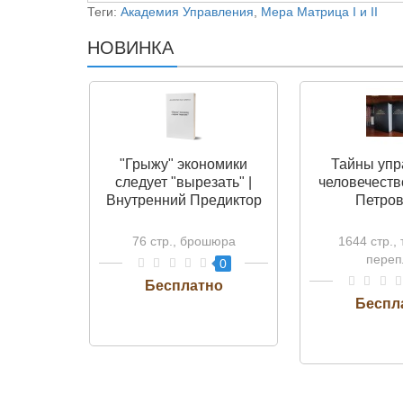
Теги:
Академия Управления
,
Мера Матрица I и II
НОВИНКА
"Грыжу" экономики
Тайны упр
следует "вырезать" |
человечеств
Внутренний Предиктор
Петров
76 стр., брошюра
1644 стр.,
переп
0