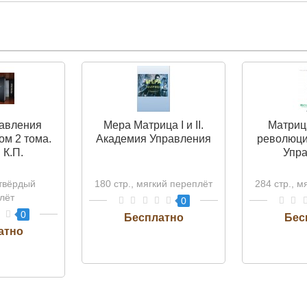
авления
Мера Матрица I и II.
Матрица
ом 2 тома.
Академия Управления
революци
 К.П.
Упр
 твёрдый
180 стр., мягкий переплёт
284 стр., м
лёт
0
0