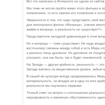
Вот что написано в Интернете на одном из сайтов
Мы тоже не могли пройти мимо этого фильма и пре
появлением, то есть причин его появления и пос
Уверенности в том, что надо представить свой взг
для кинопроката фильм «Матрица», совсем запута
живём в матрице, а реальность не существует?».
Представители западной цивилизации в этом вопр
Но и матрицы — тоже существуют. Не надо впадать
восточному) связаны между собой и есть Мера этой
а реально лишь духовное. Но духовное не пощуп
улучшать: она как была, так и будет неизменной,
На Западе — другая крайность: реальность — это 
Западе взялись на вещественном уровне, забыв п
В нашей же культуре всегда придерживались Меры
материальность, не впадая ни в одну из этих кр
реальности мы научились первыми.
Точный ответ на вопрос о соотношении реальност
неразрывность и взаимную обусловленность одног