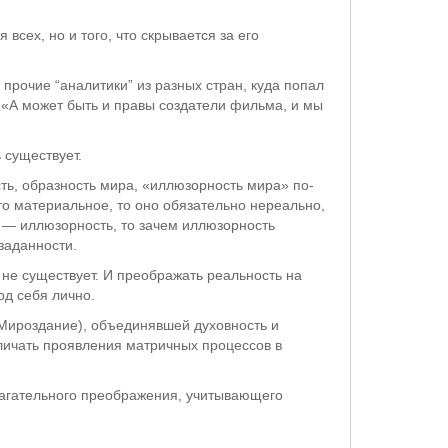
всех, но и того, что скрывается за его
 прочие “аналитики” из разных стран, куда попал
 «А может быть и правы создатели фильма, и мы
 существует.
сть, образность мира, «иллюзорность мира» по-
-то материальное, то оно обязательно нереально,
 — иллюзорность, то зачем иллюзорность
заданности.
 не существует. И преображать реальность на
од себя лично.
 Мироздание), объединявшей духовность и
зличать проявления матричных процессов в
тлагательного преображения, учитывающего