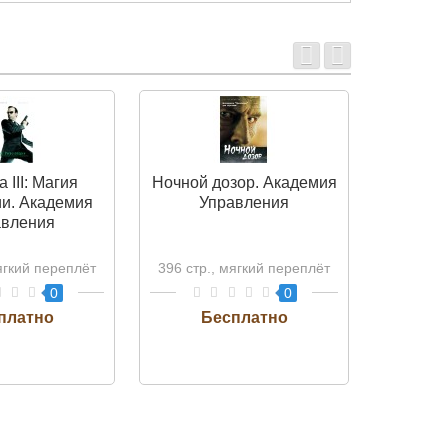
 III: Магия
Ночной дозор. Академия
Дне
и. Академия
Управления
Академ
авления
ягкий переплёт
396 стр., мягкий переплёт
248 стр.
0
0