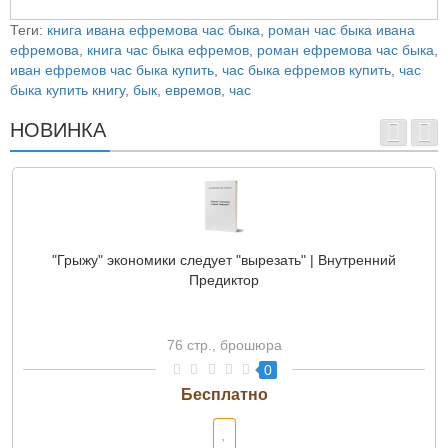
Теги:
книга ивана ефремова час быка
,
роман час быка ивана
ефремова
,
книга час быка ефремов
,
роман ефремова час быка
,
иван ефремов час быка купить
,
час быка ефремов купить
,
час
быка купить книгу
,
бык
,
евремов
,
час
НОВИНКА
"Грыжу" экономики следует "вырезать" | Внутренний
Предиктор
76 стр., брошюра
0