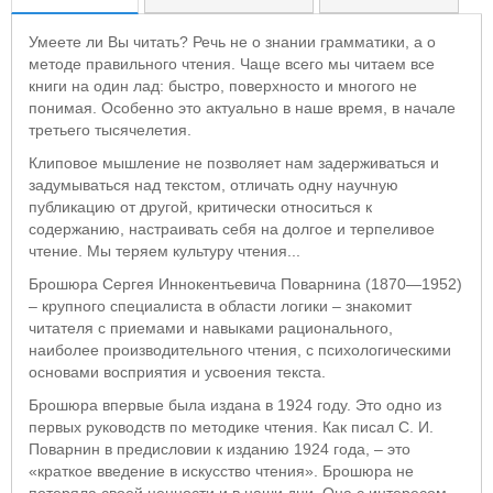
Умеете ли Вы читать? Речь не о знании грамматики, а о
методе правильного чтения. Чаще всего мы читаем все
книги на один лад: быстро, поверхносто и многого не
понимая. Особенно это актуально в наше время, в начале
третьего тысячелетия.
Клиповое мышление не позволяет нам задерживаться и
задумываться над текстом, отличать одну научную
публикацию от другой, критически относиться к
содержанию, настраивать себя на долгое и терпеливое
чтение. Мы теряем культуру чтения...
Брошюра Сергея Иннокентьевича Поварнина (1870—1952)
– крупного специалиста в области логики – знакомит
читателя с приемами и навыками рационального,
наиболее производительного чтения, с психологическими
основами восприятия и усвоения текста.
Брошюра впервые была издана в 1924 году. Это одно из
первых руководств по методике чтения. Как писал C. И.
Пoварнин в предисловии к изданию 1924 года, – это
«краткое введение в искусство чтения». Брошюра не