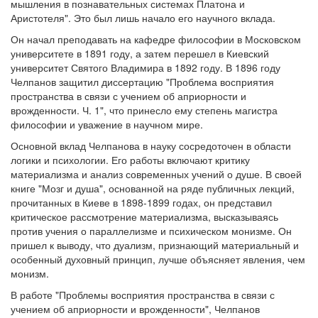
мышления в познавательных системах Платона и
Аристотеля". Это был лишь начало его научного вклада.
Он начал преподавать на кафедре философии в Московском
университете в 1891 году, а затем перешел в Киевский
университет Святого Владимира в 1892 году. В 1896 году
Челпанов защитил диссертацию "Проблема восприятия
пространства в связи с учением об априорности и
врожденности. Ч. 1", что принесло ему степень магистра
философии и уважение в научном мире.
Основной вклад Челпанова в науку сосредоточен в области
логики и психологии. Его работы включают критику
материализма и анализ современных учений о душе. В своей
книге "Мозг и душа", основанной на ряде публичных лекций,
прочитанных в Киеве в 1898-1899 годах, он представил
критическое рассмотрение материализма, высказываясь
против учения о параллелизме и психическом монизме. Он
пришел к выводу, что дуализм, признающий материальный и
особенный духовный принцип, лучше объясняет явления, чем
монизм.
В работе "Проблемы восприятия пространства в связи с
учением об априорности и врожденности", Челпанов