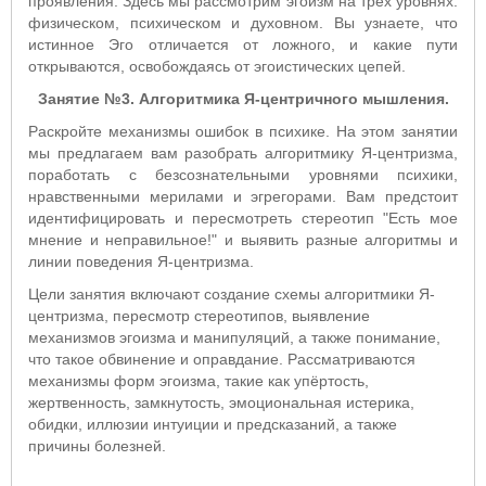
проявления. Здесь мы рассмотрим эгоизм на трех уровнях:
физическом, психическом и духовном. Вы узнаете, что
истинное Эго отличается от ложного, и какие пути
открываются, освобождаясь от эгоистических цепей.
Занятие №3. Алгоритмика Я-центричного мышления.
Раскройте механизмы ошибок в психике. На этом занятии
мы предлагаем вам разобрать алгоритмику Я-центризма,
поработать с безсознательными уровнями психики,
нравственными мерилами и эгрегорами. Вам предстоит
идентифицировать и пересмотреть стереотип "Есть мое
мнение и неправильное!" и выявить разные алгоритмы и
линии поведения Я-центризма.
Цели занятия включают создание схемы алгоритмики Я-
центризма, пересмотр стереотипов, выявление
механизмов эгоизма и манипуляций, а также понимание,
что такое обвинение и оправдание. Рассматриваются
механизмы форм эгоизма, такие как упёртость,
жертвенность, замкнутость, эмоциональная истерика,
обидки, иллюзии интуиции и предсказаний, а также
причины болезней.