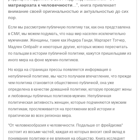
матриархата к человечности
...", книга привлекает
внимание своей оригинальностью и актуальностью до сих
пор.
Если мы рассмотрим публичную политику так, как она представлена
в СМИ, мы можем подумать, что наш мир населен исключительно
мужчинами. Женщины, такие как Индира Ганди, Маргарет Тэтчер,
Мадлен Олбрайт и некоторые другие, которых можно пересчитать
по пальцам в истории публичной политики, кажутся пришельцами из
иного мира на фоне мужчин-политиков.
Но когда на страницах прессы появляется информация о
непубличной политике, мы часто получаем впечатление, что прежде
чем политика становится общественно публичной, она уже
определена в качестве домашней политики, которую проводят жены
и любовницы публичных политиков-мужчин. Непубличная
политическая активность женщин, которые подчиняются мужским
политикам, прослеживается на протяжении всей истории и
практически во всех регионах мира.
"От человекообразия к человечности. Подальше от фрейдизма"
состоит из восьми частей, каждая из которых вносит свой вклад в
понимание политики и ее влияния на общество. Книга исследует