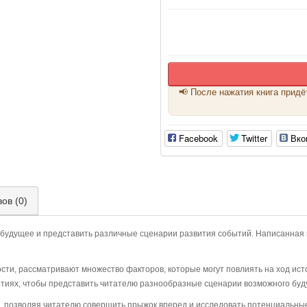
📢 После нажатия книга придё
Facebook
Twitter
Вко
ов (0)
в будущее и представить различные сценарии развития событий. Написанная в 
ости, рассматривают множество факторов, которые могут повлиять на ход ис
ытиях, чтобы представить читателю разнообразные сценарии возможного буд
и, позволяя читателю совершить прыжок вперед и исследовать потенциальн