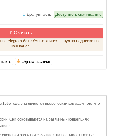
Доступность:
Доступно к скачиванию
Скачать
т в Telegram-бот «Умные книги» — нужна подписка на
наш канал.
нтакте
Одноклассники
1995 году, она является пророческим взглядом того, что
тории. Они основываются на различных концепциях
ущего.
ые сценарии развития событий. Она поднимает важные