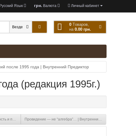
грн.
Язык
Валюта
Личный кабинет
0
Tоваров,
Везде
на
0.00 грн.
ий после 1995 года | Внутренний Предиктор
да (редакция 1995г.)
ость и перспективы | Внутренний Предиктор
Провидение — не “алгебра”… | Внутренний Предиктор