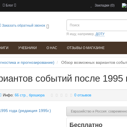
Блог
Закладки (0)
Заказать обратный звонок
Я ищу, например,
ДОТУ
НИГИ
УЧЕБНИКИ
О НАС
ОТЗЫВЫ О МАГАЗИНЕ
гностика и прогнозирование)
Обзор возможных вариантов событ
иантов событий после 1995 го
Инфо:
66 стр., брошюра
0 отзывов
Евразийство и Россия: современн
Бесплатно