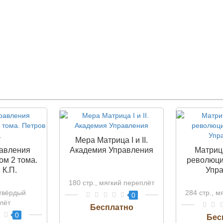
Мера Матрица I и II.
авления
Академия Управления
Матрица
ом 2 тома.
революци
 К.П.
Упр
180 стр., мягкий переплёт
 твёрдый
284 стр., м
0
лёт
0