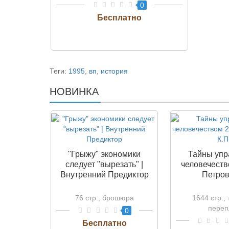
0
Теги:
1995
,
вп
,
история
НОВИНКА
"Грыжу" экономики
Тайны упр
следует "вырезать" |
человечеств
Внутренний Предиктор
Петров
76 стр., брошюра
1644 стр.,
переп
0