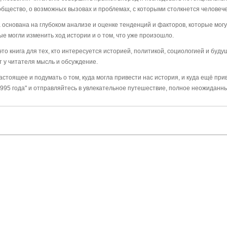
бщество, о возможных вызовах и проблемах, с которыми столкнется человече
 основана на глубоком анализе и оценке тенденций и факторов, которые мог
ые могли изменить ход истории и о том, что уже произошло.
это книга для тех, кто интересуется историей, политикой, социологией и буд
 у читателя мысль и обсуждение.
астоящее и подумать о том, куда могла привести нас история, и куда ещё при
95 года" и отправляйтесь в увлекательное путешествие, полное неожиданн