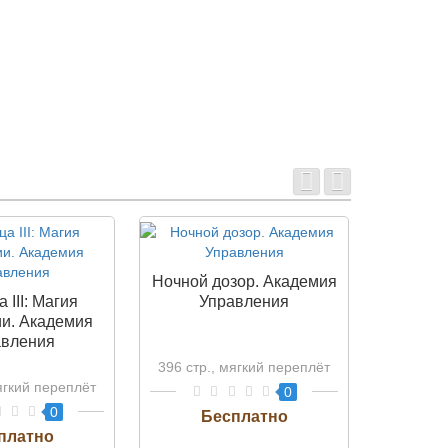
Ночной дозор. Академия
Дне
 III: Магия
Управления
Академ
и. Академия
авления
396 стр., мягкий переплёт
248 стр.
ягкий переплёт
0
0