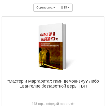
Сортировка
15
"Мастер и Маргарита": гимн демонизму? Либо
Евангелие беззаветной веры | ВП
448 стр., твёрдый переплёт