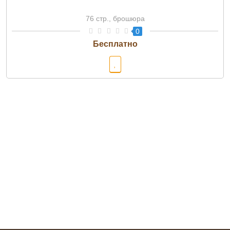
76 стр., брошюра
0