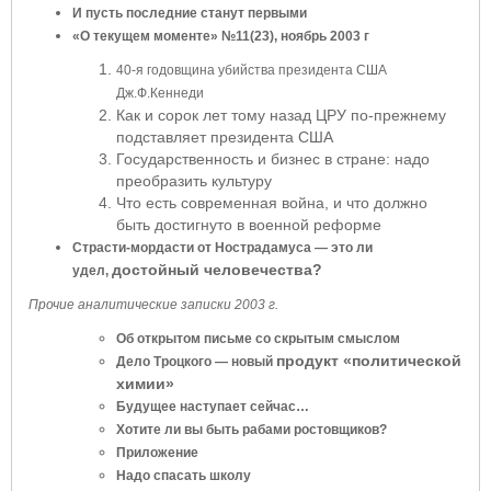
И пусть последние станут первыми
«О текущем моменте» №11(23), ноябрь 2003 г
40-я годовщина убийства президента США
Дж.Ф.Кеннеди
Как и сорок лет тому назад ЦРУ по-прежнему
подставляет президента США
Государственность и бизнес в стране: надо
преобразить культуру
Что есть современная война, и что должно
быть достигнуто в военной реформе
Страсти-мордасти от Нострадамуса — это ли
достойный человечества?
удел,
Прочие аналитические записки 2003 г.
Об открытом письме со скрытым смыслом
продукт «политической
Дело Троцкого — новый
химии»
Будущее наступает сейчас…
Хотите ли вы быть рабами ростовщиков?
Приложение
Надо спасать школу