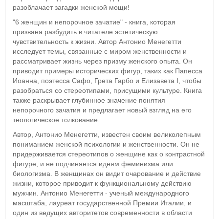
разоблачает загадки женской мощи!
"6 женщин и непорочное зачатие" - книга, которая
призвана разбудить в читателе эстетическую
чувствительность к жизни. Автор Антонио Менегетти
исследует темы, связанные с миром женственности и
рассматривает жизнь через призму женского опыта. Он
приводит примеры исторических фигур, таких как Папесса
Иоанна, поэтесса Сафо, Грета Гарбо и Елизавета I, чтобы
разобраться со стереотипами, присущими культуре. Книга
также раскрывает глубинное значение понятия
непорочного зачатия и предлагает новый взгляд на его
теологическое толкование.
Автор, Антонио Менегетти, известен своим великолепным
пониманием женской психологии и женственности. Он не
придерживается стереотипов о женщине как о контрастной
фигуре, и не подчиняется идеям феминизма или
биологизма. В женщинах он видит очарование и действие
жизни, которое приводит к функциональному действию
мужчин. Антонио Менегетти - ученый международного
масштаба, лауреат государственной Премии Италии, и
один из ведущих авторитетов современности в области