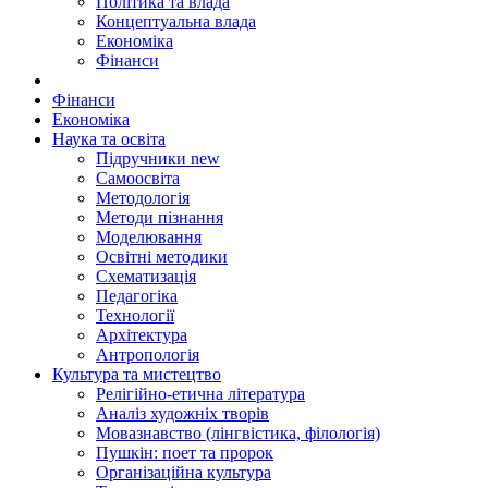
Політика та влада
Концептуальна влада
Економіка
Фінанси
Фінанси
Економіка
Наука та освіта
Підручники
new
Самоосвіта
Методологія
Методи пізнання
Моделювання
Освітні методики
Схематизація
Педагогіка
Технології
Архітектура
Антропологія
Культура та мистецтво
Релігійно-етична література
Аналіз художніх творів
Мовазнавство (лінгвістика, філологія)
Пушкін: поет та пророк
Організаційна культура