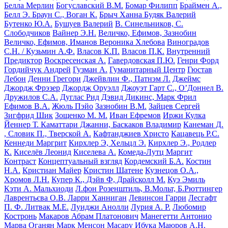
Белла Мерлин
Богуславский В.М.
Бомар Филипп
Браймен А.,
Белл Э.
Браун С., Воган К.
Брыч Ханна
Будяк Валерий
Бутенко Ю.А.
Бушуев Валерий
В. Синельников, С.
Слободчиков
Вайнер Э.Н.
Величко, Ефимов, Зазнобин
Величко, Ефимов, Иманов
Вероника Хлебова
Виноградов
С.Н. / Кузьмин А.Ф.
Власов К.П.
Власов П.К.
Внутренний
Предиктор
Воскресенская А.
Гавердовская П.Ю.
Генри Форд
Гордийчук Андрей
Гузман А.
Гуманитарный Центр
Гюстав
Лебон
Денни Грегори
Джейвлин Ф., Патнэм Л.
Джеймс
Джордж Фрэзер
Джордж Оруэлл
Джоуэт Гарт С., О’Доннел В.
Дружилов С.А.
Дуглас Рид
Дэвид Дикинс, Марк Фрил
Ефимов В.А.
Жюль Пэйо
Зазнобин В.М.
Зайцев Сергей
Зигфрид Шик
Зощенко М. М.
Иван Ефремов
Иржи Кулка
Йеннер Т.
Каматтари Джанни, Баскаков Владимир
Канеман Д.
, Словик П., Тверской А.
Кафтанджиев Христо
Кацавець Р.С.
Кеннеди Маргрит
Кирхлер Э, Хельцл Э.
Кирхлер Э., Родлер
К.
Киселёв Леонид
Киселева А.
Комеда-Лутц Маргит
Контраст
Концептуальный взгляд
Кордемский Б.А.
Костин
Н.А.
Кристиан Майер
Кристин Шатене
Кузнецов О.А.,
Хромов Л.Н.
Купер К., Дэйв Ф, Драйсколл М.
Куэ Эмиль
Кэти А. Мальхиоди
Л.фон Розенштиль, В.Мольт, Б.Рюттингер
Лаврентьєва О.В.
Ларри Ханниган
Левинсон Гарри
Лесгафт
П. Ф.
Литвак М.Е.
Луиджи Анолли
Лурия A. P.
Любомир
Костронь
Макаров Абрам Платонович
Манегетти Антонио
Марва Оганян
Марк Менсон
Масару Ибука
Маюров А.Н.