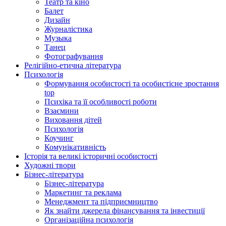
Театр та кіно
Балет
Дизайн
Журналістика
Музыка
Танец
Фотографування
Релігійно-етична література
Психологія
Формування особистості та особистісне зростання
top
Психіка та її особливості роботи
Взаємини
Виховання дітей
Психологія
Коучинг
Комунікативність
Історія та великі історичні особистості
Художні твори
Бізнес-література
Бізнес-література
Маркетинг та реклама
Менеджмент та підприємництво
Як знайти джерела фінансування та інвестиції
Організаційна психологія