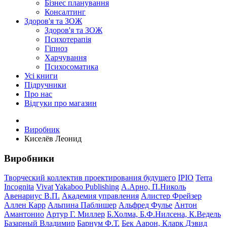
Бізнес планування
Консалтинг
Здоров'я та ЗОЖ
Здоров'я та ЗОЖ
Психотерапія
Гіпноз
Харчування
Психосоматика
Усі книги
Підручники
Про нас
Відгуки про магазин
Виробник
Киселёв Леонид
Виробники
Творческий коллектив проектирования будущего
IPIO
Terra
Incognita
Vivat
Yakaboo Publishing
А.Арно, П.Николь
Авенариус В.П.
Академия управления
Алистер Фрейзер
Аллен Карр
Альпина Паблишер
Альфред Фулье
Антон
Амантонио
Артур Г. Миллер
Б.Холма, Б.Ф.Нилсена, К.Ведель
Базарный Владимир
Барнум Ф.Т.
Бек Аарон, Кларк Дэвид