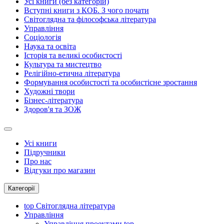
Усі книги (без категорій)
Вступні книги з КОБ. З чого почати
Світоглядна та філософська література
Управління
Соціологія
Наука та освіта
Історія та великі особистості
Культура та мистецтво
Релігійно-етична література
Формування особистості та особистісне зростання
Художні твори
Бізнес-література
Здоров'я та ЗОЖ
Усі книги
Підручники
Про нас
Відгуки про магазин
Категорії
top
Світоглядна література
Управління
Управління проектами
top