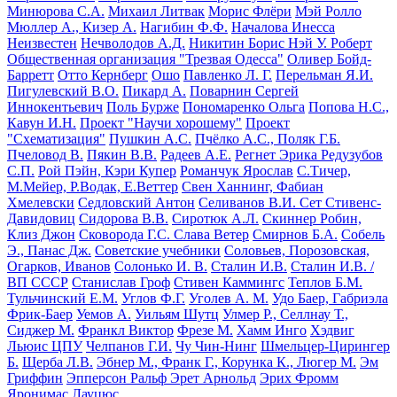
Минюрова С.А.
Михаил Литвак
Морис Флёри
Мэй Ролло
Мюллер А., Кизер А.
Нагибин Ф.Ф.
Началова Инесса
Неизвестен
Нечволодов А.Д.
Никитин Борис
Нэй У. Роберт
Общественная организация "Трезвая Одесса"
Оливер Бойд-
Барретт
Отто Кернберг
Ошо
Павленко Л. Г.
Перельман Я.И.
Пигулевский В.О.
Пикард А.
Поварнин Сергей
Иннокентьевич
Поль Бурже
Пономаренко Ольга
Попова Н.С.,
Кавун И.Н.
Проект "Научи хорошему"
Проект
"Схематизация"
Пушкин А.С.
Пчёлко А.С., Поляк Г.Б.
Пчеловод В.
Пякин В.В.
Радеев А.Е.
Регнет Эрика
Редузубов
С.П.
Рой Пэйн, Кэри Купер
Романчук Ярослав
С.Тичер,
М.Мейер, Р.Водак, Е.Веттер
Свен Ханнинг, Фабиан
Хмелевски
Седловский Антон
Селиванов В.И.
Сет Стивенс-
Давидовиц
Сидорова В.В.
Сиротюк А.Л.
Скиннер Робин,
Клиз Джон
Сковорода Г.С.
Слава Ветер
Смирнов Б.А.
Собель
Э., Панас Дж.
Советские учебники
Соловьев, Порозовская,
Огарков, Иванов
Солонько И. В.
Сталин И.В.
Сталин И.В. /
ВП СССР
Станислав Гроф
Стивен Каммингс
Теплов Б.М.
Тульчинский Е.М.
Углов Ф.Г.
Уголев А. М.
Удо Баер, Габриэла
Фрик-Баер
Уемов А.
Уильям Шутц
Улмер Р., Селлнау Т.,
Сиджер М.
Франкл Виктор
Фрезе М.
Хамм Инго
Хэдвиг
Льюис
ЦПУ
Челпанов Г.И.
Чу Чин-Нинг
Шмельцер-Цирингер
Б.
Щерба Л.В.
Эбнер М., Франк Г., Корунка К., Люгер М.
Эм
Гриффин
Эпперсон Ральф
Эрет Арнольд
Эрих Фромм
Яронимас Лауцюс