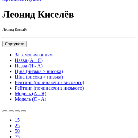
Леонид Киселёв
Леонид Киселёв
Сортувати
За замовчуванням
Назва (А - Я)
Назва (Я - А)
Ціна (низька > висока)
Ціна (висока > низька)
Рейтинг (починаючи з високого)
Рейтинг (починаючи з низького)
Модель (А - Я)
Модель (Я - А)
15
25
50
75