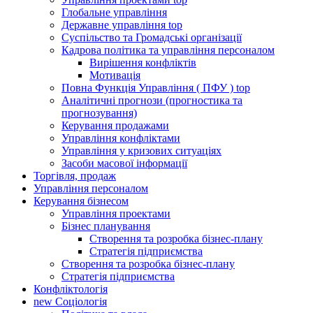
Глобальне управління
Державне управління
top
Суспільство та Громадські організації
Кадрова політика та управління персоналом
Вирішення конфліктів
Мотивація
Повна Функція Управління ( ПФУ )
top
Аналітичні прогнози (прогностика та
прогнозування)
Керування продажами
Управління конфліктами
Управління у кризових ситуаціях
Засоби масової інформації
Торгівля, продаж
Управління персоналом
Керування бізнесом
Управління проектами
Бізнес планування
Створення та розробка бізнес-плану
Стратегія підприємства
Створення та розробка бізнес-плану
Стратегія підприємства
Конфліктологія
new
Соціологія