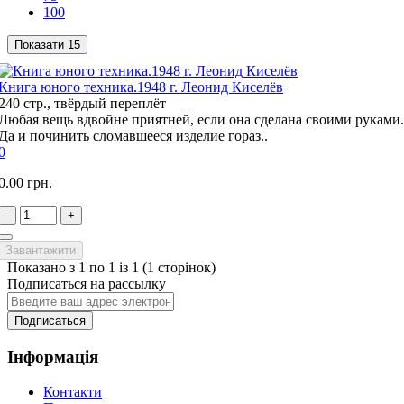
100
Показати
15
Книга юного техника.1948 г. Леонид Киселёв
240 стр., твёрдый переплёт
Любая вещь вдвойне приятней, если она сделана своими руками.
Да и починить сломавшееся изделие гораз..
0
0.00 грн.
-
+
Завантажити
Показано з 1 по 1 із 1 (1 сторінок)
Подписаться на рассылку
Подписаться
Інформація
Контакти