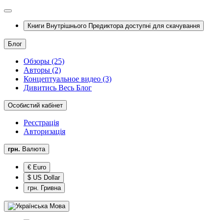
Книги Внутрішнього Предиктора доступні для скачування
Блог
Обзоры (25)
Авторы (2)
Концептуальное видео (3)
Дивитись Весь Блог
Особистий кабінет
Реєстрація
Авторизація
грн.
Валюта
€ Euro
$ US Dollar
грн. Гривна
Мова