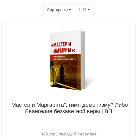
Сортировка
15
"Мастер и Маргарита": гимн демонизму? Либо
Евангелие беззаветной веры | ВП
448 стр., твёрдый переплёт