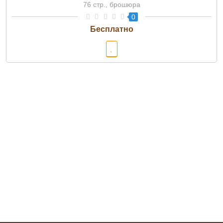
76 стр., брошюра
0