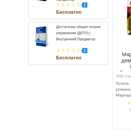
2
Достаточно общая теория
управления (ДОТУ) |
Внутренний Предиктор
5
Мар
дем
безз
448 стр
Хотите
рома
Маргар
богос
Интерес