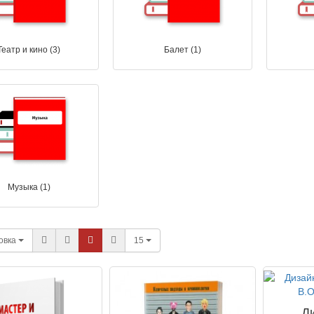
Театр и кино (3)
Балет (1)
Психология . Учебник для
средней школы. 1954 г.
Музыка (1)
Теплов
0
овка
15
Д