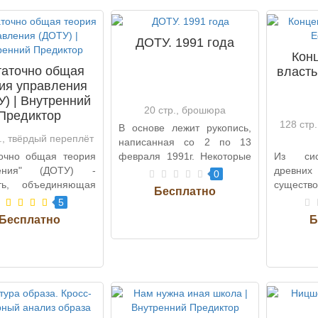
ДОТУ. 1991 года
Кон
таточно общая
власть
ия управления
) | Внутренний
20 стр., брошюра
Предиктор
128 стр
В основе лежит рукопись,
., твёрдый переплёт
написанная со 2 по 13
точно общая теория
февраля 1991г. Некоторые
Из сис
ления" (ДОТУ) -
уточнения внесены при
древн
0
ть, объединяющая
подгот..
существ
ство аспектов
алгорит
5
ния и..
которые 