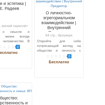
 и эстетика |
Е. Радеев
О личностно-
эгрегориальном
взаимодействии |
., мягкий переплёт
Внутренний
с о смысле и
Предиктор
64 стр., брошюра
ии жизни всегда
л человечество. В
Откройте для себя
Ницше и эстетика"
потрясающий взгляд на
0
е..
общество и личность с
книгой "О личностно-
0
эгрегориальном вза..
бщество:
арственность и