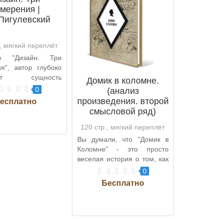
змерения |
Пигулевский
., мягкий переплёт
е "Дизайн. Три
я", автор глубоко
дует сущность
Домик в коломне.
тирования и
0
(анализ
 функцион..
произведения. второй
смысловой ряд)
120 стр., мягкий переплёт
Вы думали, что "Домик в
Коломне" - это просто
веселая история о том, как
мужчина построил дом,
0
чтобы..