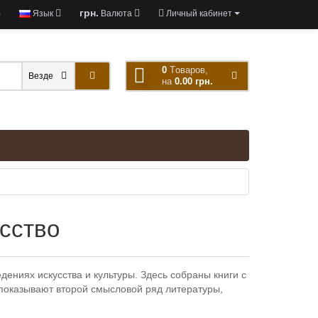
грн.
)
Язык
Валюта
Личный кабинет
0
Tоваров,
Везде
на
0.00 грн.
усство
дениях искусства и культуры. Здесь собраны книги с
показывают второй смысловой ряд литературы,