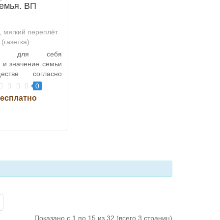
емья. ВП
., мягкий переплёт
(газетка)
йте для себя
 и значение семьи
стве согласно
ии Общественной
0
ости!..
Показано с 1 по 15 из 32 (всего 3 страниц)