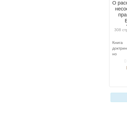
О рас
несо
пра
308 ст
Книг
доктрин
но п
Внутре
являетс