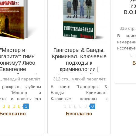
и
В.О.
316 стр
В книг
измерени
иссле
"Мастер и
Гангстеры & Банды.
проек
гарита": гимн
Криминал. Ключевые
механизм
онизму? Либо
подходы к
Евангелие
криминологии |
аветной веры |
Алистер Фрейзер
., твёрдый переплёт
312 стр., мягкий переплёт
ВП
 раскрыть глубины
В книге "Гангстеры &
на "Мастер и
Банды. Криминал.
ита" и понять его
Ключевые подходы к
ловские аспекты?
криминологии", автор
1
0
уетесь..
Алистер Фрейзер пр..