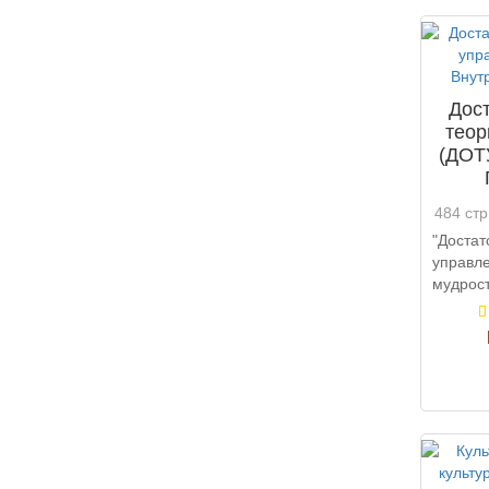
Дос
теор
(ДОТУ
484 стр
"Доста
управ
мудрос
множе
управле