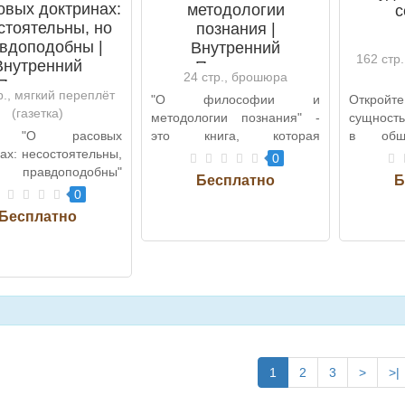
овых доктринах:
методологии
с
стоятельны, но
познания |
вдоподобны |
Внутренний
162 стр
Внутренний
Предиктор
24 стр., брошюра
Предиктор
р., мягкий переплёт
"О философии и
Откро
(газетка)
методологии познания" -
сущность
а "О расовых
это книга, которая
в обще
ах: несостоятельны,
приглашает вас на
Концепц
0
равдоподобны"
захватывающее
Безопасн
ннего Предиктора
путешестви..
0
я исслед..
1
2
3
>
>|