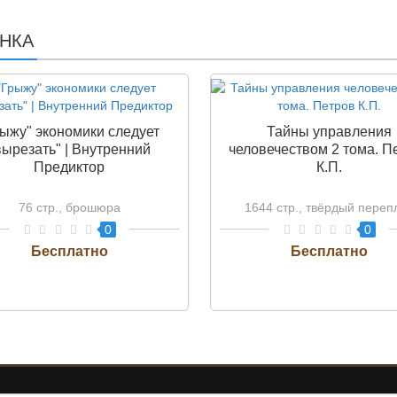
НКА
рыжу" экономики следует
Тайны управления
вырезать" | Внутренний
человечеством 2 тома. П
Предиктор
К.П.
76 стр., брошюра
1644 стр., твёрдый переп
0
0