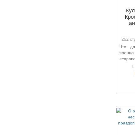
Кул
Кро
ан
252 ст
Что дл
японца
«справ
в Япон
эсте..