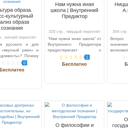
Нам нужна иная
Ницше
ьтура образа.
школа | Внутренний
А.
сс-культурный
Предиктор
ализ образа
сознания
320 стр., твёрдый переплёт
304 стр
р., мягкий переплёт
"Нам нужна иная школа" от
Вопро
я русского и для
Внутреннего Предиктора
значен
 «вкусный ужин» и
предостерегает о
волнова
едливость»? Почему
потенциальных проблемах,
книге "
1
ии больше развита
которые с..
А.Е. Раде
0
О
О философии и
госуд