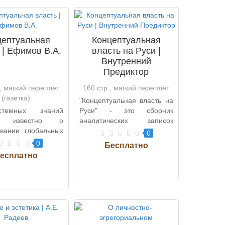
цептуальная
Концептуальная
 | Ефимов В.А.
власть на Руси |
Внутренний
Предиктор
., мягкий переплёт
160 стр., мягкий переплёт
(газетка)
"Концептуальная власть на
темных знаний
Руси" - это сборник
их известно о
аналитических записок
овании глобальных
Внутреннего Предиктора,
0
мов управления,
который ..
0
домин..